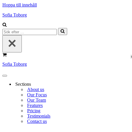
Hoppa till innehåll
Sofia Toborg
Sök
efter
…
Varukorg
Sofia Toborg
Navigeringsmeny
Sections
About us
Our Focus
Our Team
Features
Pricing
Testimonials
Contact us