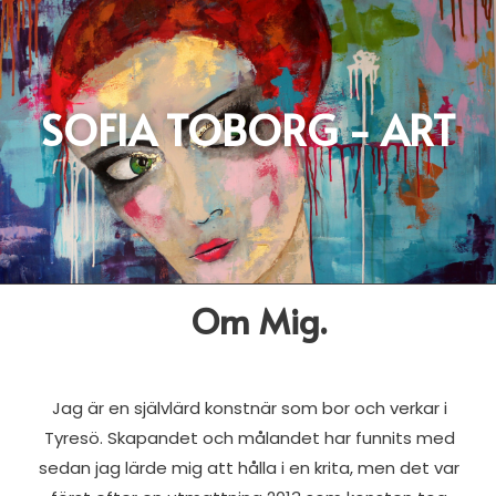
Hoppa
till
SOFIA TOBORG - ART
innehåll
Om Mig.
Jag är en självlärd konstnär som bor och verkar i
Tyresö. Skapandet och målandet har funnits med
sedan jag lärde mig att hålla i en krita, men det var