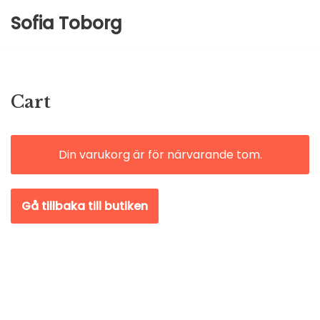
Sofia Toborg
Hoppa
till
innehåll
Cart
Din varukorg är för närvarande tom.
Gå tillbaka till butiken